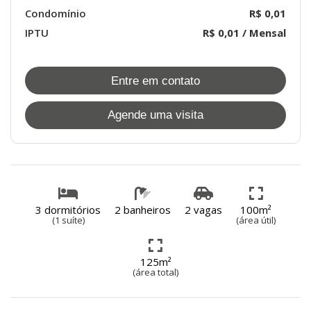
Condomínio
R$ 0,01
IPTU
R$ 0,01 / Mensal
Entre em contato
Agende uma visita
3 dormitórios
2 banheiros
2 vagas
100m²
(1 suíte)
(área útil)
125m²
(área total)