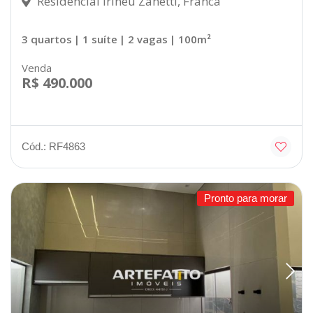
Residencial Irineu Zanetti, Franca
3 quartos
| 1 suíte
| 2 vagas
| 100m²
Venda
R$ 490.000
Cód.: RF4863
Pronto para morar