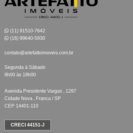
(11) 91510-7642
(16) 99640-5930
contato@artefattoimoveis.com.br
Segunda à Sábado
8h00 às 18h00
Avenida Presidente Vargas , 1297
Cidade Nova , Franca / SP
CEP 14401-110
CRECI 44151-J