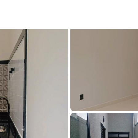
à venda em Franca, Franca Pólo Club, com 3 quartos, 83m² - Cód. TR