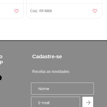
Cód.: RF4868
to
Cadastre-se
SP
Receba as novidades