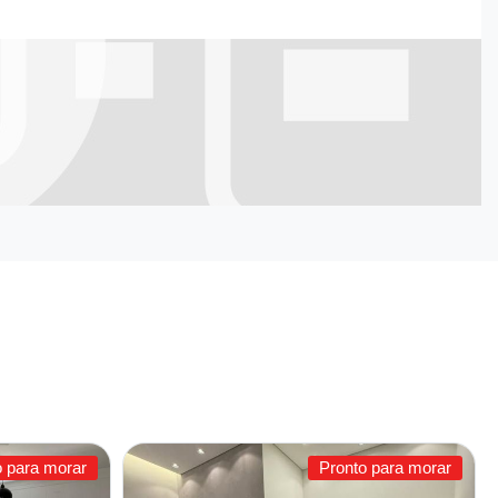
o para morar
Pronto para morar