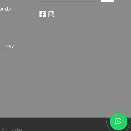
com.br
 , 1297
s Reservados.