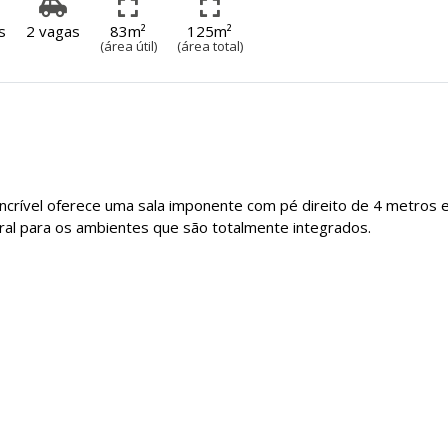
s
2 vagas
83m²
125m²
(área útil)
(área total)
incrível oferece uma sala imponente com pé direito de 4 metros 
ural para os ambientes que são totalmente integrados.