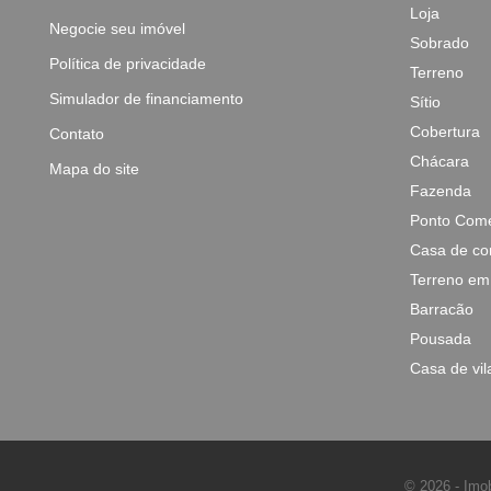
Loja
Negocie seu imóvel
Sobrado
Política de privacidade
Terreno
Simulador de financiamento
Sítio
Cobertura
Contato
Chácara
Mapa do site
Fazenda
Ponto Come
Casa de co
Terreno em
Barracão
Pousada
Casa de vil
© 2026 - Imob