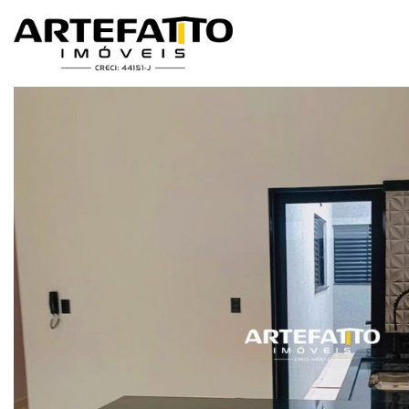
Home
/
Imóveis à venda
/
Casa
/
Franca
/
Franca Pólo Club
/
Casa 