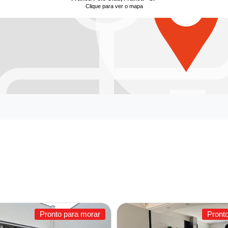
Clique para ver o mapa
Pronto para morar
Pront