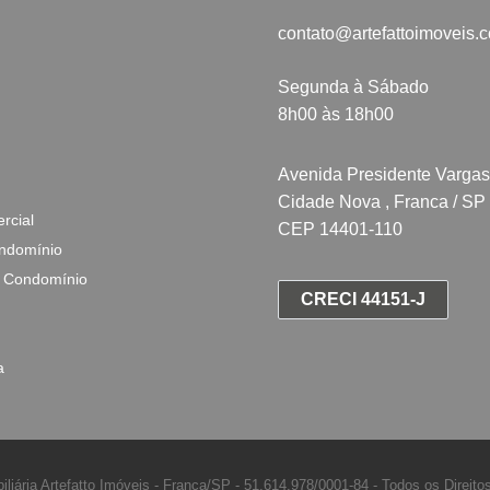
contato@artefattoimoveis.
Segunda à Sábado
8h00 às 18h00
Avenida Presidente Vargas
Cidade Nova , Franca / SP
rcial
CEP 14401-110
ndomínio
 Condomínio
CRECI 44151-J
a
iliária Artefatto Imóveis - Franca/SP -
51.614.978/0001-84 -
Todos os Direito