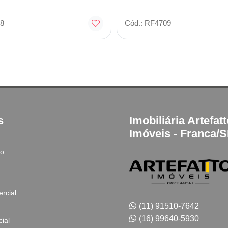
8
Cód.: RF4709
s
Imobiliária Artefat
Imóveis - Franca/
to
rcial
(11) 91510-7642
(16) 99640-5930
ial