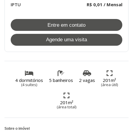
IPTU
R$ 0,01 / Mensal
Entre em contato
Agende uma visita
4 dormitórios
5 banheiros
2 vagas
201m²
(4 suítes)
(área útil)
201m²
(área total)
Sobre o imóvel