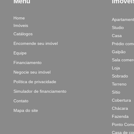
Menu
Imóvei
Home
Apartamen
Imóveis
Studio
Catálogos
Casa
Encomende seu imóvel
Prédio come
Galpão
Equipe
Sala comerc
Financiamento
Loja
Negocie seu imóvel
Sobrado
Política de privacidade
Terreno
Simulador de financiamento
Sítio
Cobertura
Contato
Chácara
Mapa do site
Fazenda
Ponto Come
Casa de co