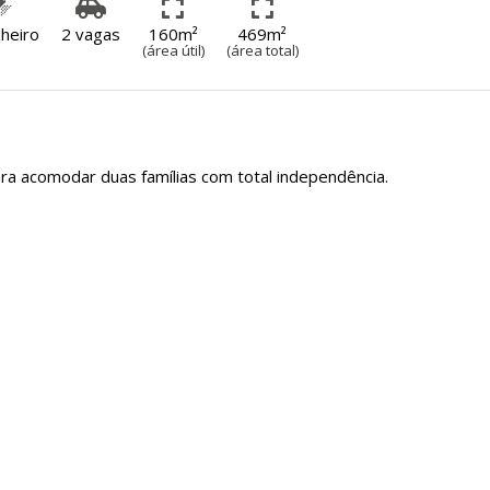
heiro
2 vagas
160m²
469m²
(área útil)
(área total)
ra acomodar duas famílias com total independência.