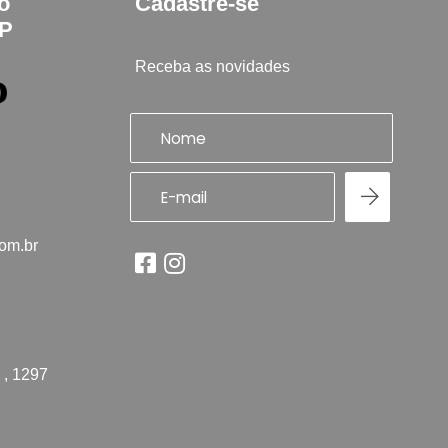
to
Cadastre-se
SP
Receba as novidades
com.br
 , 1297