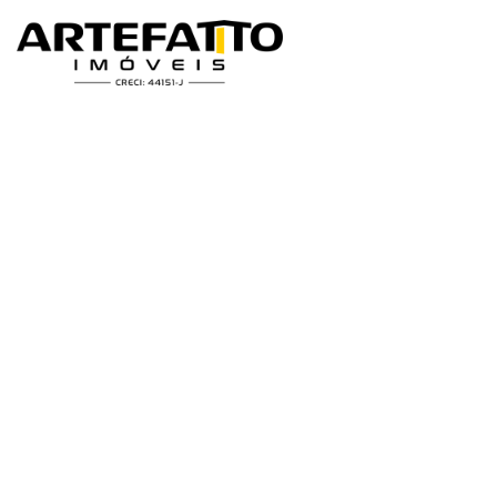
Home
/
Imóveis à venda
/
Casa
/
Patrocínio Paulista
/
Santa Cruz
/