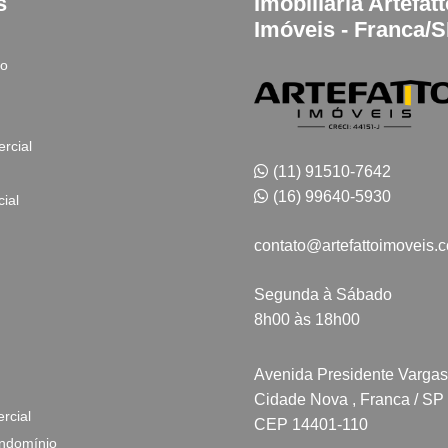
s
Imobiliária Artefat
Imóveis - Franca/
to
rcial
(11) 91510-7642
(16) 99640-5930
ial
contato@artefattoimoveis.
Segunda à Sábado
8h00 às 18h00
Avenida Presidente Vargas
Cidade Nova , Franca / SP
rcial
CEP 14401-110
ndomínio