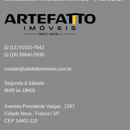
(11) 91510-7642
(16) 99640-5930
contato@artefattoimoveis.com.br
Segunda à Sábado
8h00 às 18h00
Avenida Presidente Vargas , 1297
Cidade Nova , Franca / SP
CEP 14401-110