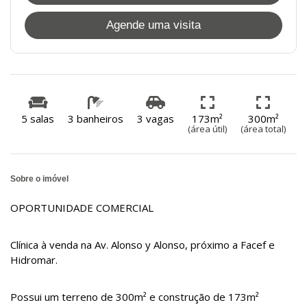
Agende uma visita
5 salas
3 banheiros
3 vagas
173m²
300m²
(área útil)
(área total)
Sobre o imóvel
OPORTUNIDADE COMERCIAL
Clínica à venda na Av. Alonso y Alonso, próximo a Facef e
Hidromar.
Possui um terreno de 300m² e construção de 173m²