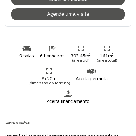
Agende uma visita
9 salas
6 banheiros
303.45m²
161m²
(área útil)
(área total)
8x20m
Aceita permuta
(dimensão do terreno)
Aceita financiamento
Sobre o imóvel