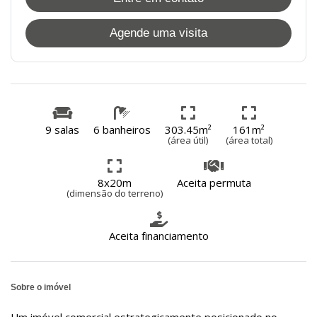
Agende uma visita
9 salas
6 banheiros
303.45m²
161m²
(área útil)
(área total)
8x20m
Aceita permuta
(dimensão do terreno)
Aceita financiamento
Sobre o imóvel