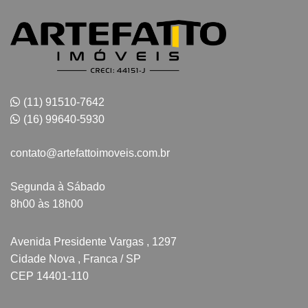
(11) 91510-7642
(16) 99640-5930
contato@artefattoimoveis.com.br
Segunda à Sábado
8h00 às 18h00
Avenida Presidente Vargas , 1297
Cidade Nova , Franca / SP
CEP 14401-110