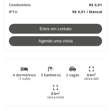
Condomínio
R$ 0,01
IPTU
R$ 0,01 / Mensal
Entre em contato
Agende uma visita
4 dormitórios
3 banheiros
2 vagas
84m²
(1 suíte)
(área útil)
84m²
(área total)