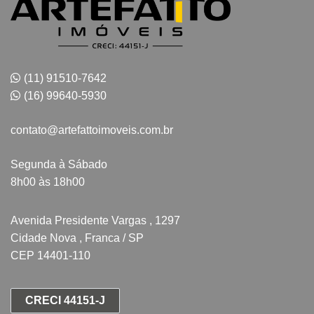
(11) 91510-7642
(16) 99640-5930
contato@artefattoimoveis.com.br
Segunda à Sábado
8h00 às 18h00
Avenida Presidente Vargas , 1297
Cidade Nova , Franca / SP
CEP 14401-110
CRECI 44151-J