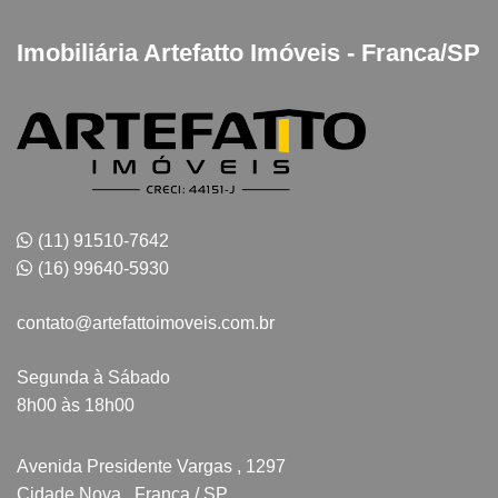
Imobiliária Artefatto Imóveis - Franca/SP
(11) 91510-7642
(16) 99640-5930
contato@artefattoimoveis.com.br
Segunda à Sábado
8h00 às 18h00
Avenida Presidente Vargas , 1297
Cidade Nova , Franca / SP