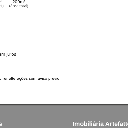
²
200m²
il)
(área total)
em juros
frer alterações sem aviso prévio.
s
Imobiliária Artefat