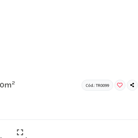
00m²
Cód.: TR0099