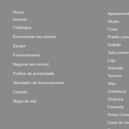
Home
Apartamen
Imóveis
Studio
Catálogos
Casa
Encomende seu imóvel
Prédio come
Galpão
Equipe
Sala comerc
Financiamento
Loja
Negocie seu imóvel
Sobrado
Política de privacidade
Terreno
Simulador de financiamento
Sítio
Cobertura
Contato
Chácara
Mapa do site
Fazenda
Ponto Come
Casa de co