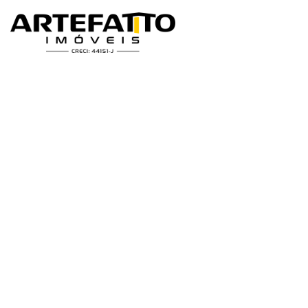
Home
/
Imóveis à venda
/
Terreno
/
Delfinópolis
/
Terreno à venda em