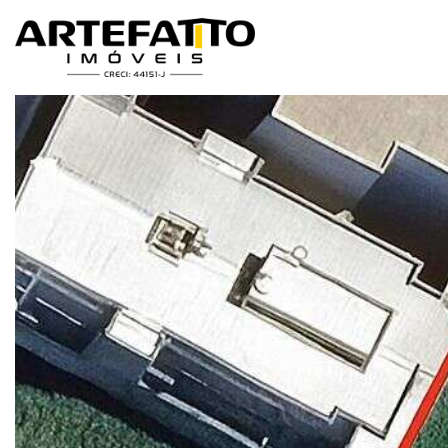
Home
/
Imóveis à venda
/
Terreno
/
Terreno à venda em Franca, Re