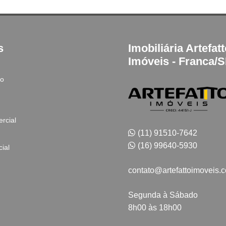
s
Imobiliária Artefat
Imóveis - Franca/
to
rcial
(11) 91510-7642
(16) 99640-5930
ial
contato@artefattoimoveis.
Segunda à Sábado
8h00 às 18h00