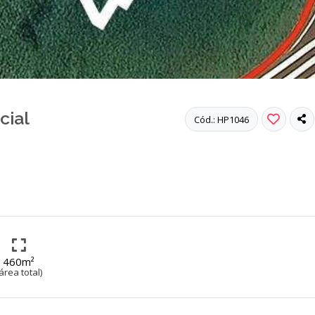
cial
Cód.: HP1046
460m²
área total)