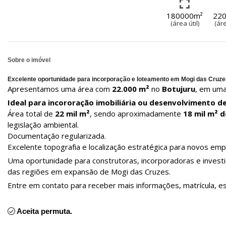
180000m²
22
(área útil)
(áre
Sobre o imóvel
Excelente oportunidade para incorporação e loteamento em Mogi das Cruze
Apresentamos uma área com
22.000 m²
no
Botujuru
, em uma
Ideal para incororação imobiliária ou desenvolvimento d
Área total de
22 mil m²
, sendo aproximadamente
18 mil m² d
legislação ambiental.
Documentação regularizada.
Excelente topografia e localização estratégica para novos em
Uma oportunidade para construtoras, incorporadoras e invest
das regiões em expansão de Mogi das Cruzes.
Entre em contato para receber mais informações, matrícula, es
Aceita permuta.