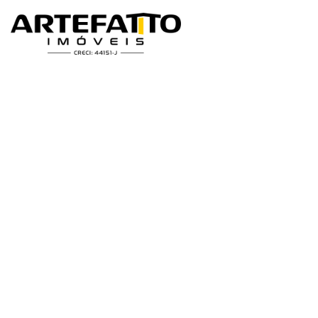
Home
/
Imóveis à venda
/
Terreno
/
Mogi das Cruzes
/
Vila São Paulo