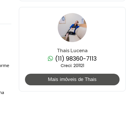
Thais Lucena
(11) 98360-7113
forme
Creci: 201121
Mais imóveis de Thais
ma