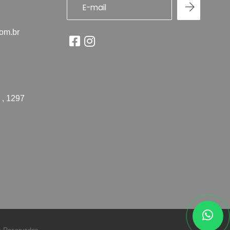
com.br
 , 1297