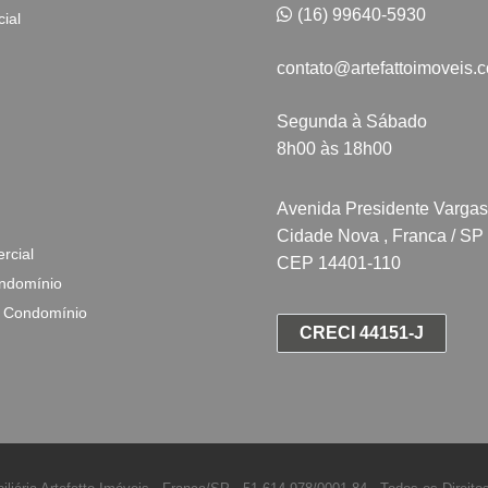
(16) 99640-5930
ial
contato@artefattoimoveis.
Segunda à Sábado
8h00 às 18h00
Avenida Presidente Vargas
Cidade Nova , Franca / SP
rcial
CEP 14401-110
ndomínio
 Condomínio
CRECI 44151-J