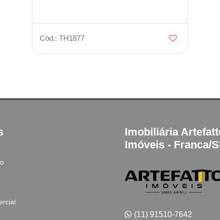
Cód.: TH1877
s
Imobiliária Artefat
Imóveis - Franca/
to
rcial
(11) 91510-7642