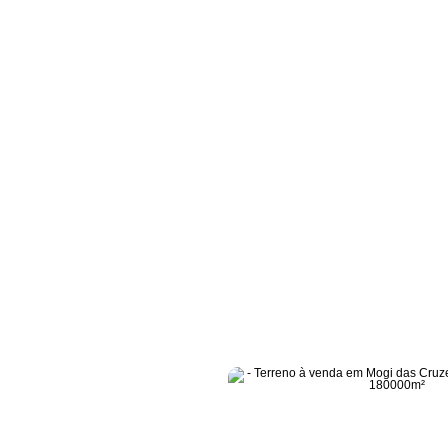
/
Terreno à venda em Mogi das Cruzes, Vila São Paulo, 180000m² - C