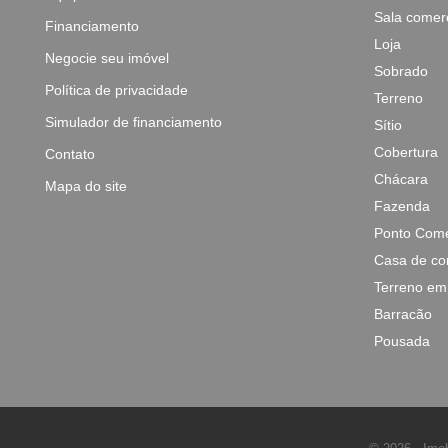
Sala comerc
Financiamento
Loja
Negocie seu imóvel
Sobrado
Política de privacidade
Terreno
Simulador de financiamento
Sítio
Cobertura
Contato
Chácara
Mapa do site
Fazenda
Ponto Come
Casa de co
Terreno em
Barracão
Pousada