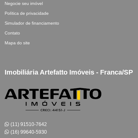
Negocie seu imóvel
Política de privacidade
Simulador de financiamento
Contato
Mapa do site
Imobiliária Artefatto Imóveis - Franca/SP
(11) 91510-7642
(16) 99640-5930