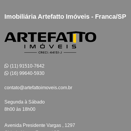
Imobiliária Artefatto Imóveis - Franca/SP
(11) 91510-7642
(16) 99640-5930
contato@artefattoimoveis.com.br
Segunda à Sábado
8h00 às 18h00
Avenida Presidente Vargas , 1297