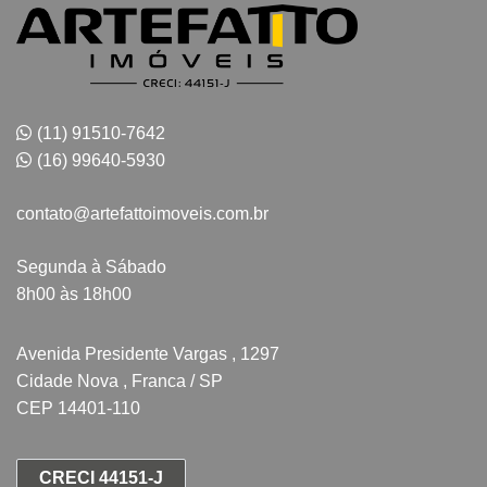
(11) 91510-7642
(16) 99640-5930
contato@artefattoimoveis.com.br
Segunda à Sábado
8h00 às 18h00
Avenida Presidente Vargas , 1297
Cidade Nova , Franca / SP
CEP 14401-110
CRECI 44151-J