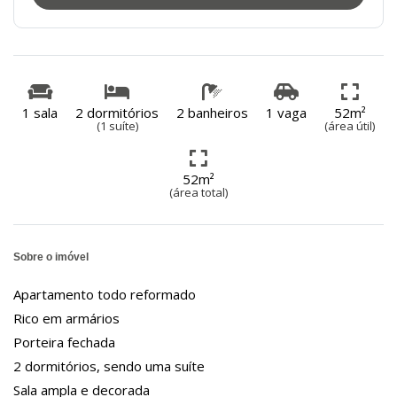
1 sala
2 dormitórios
2 banheiros
1 vaga
52m²
(1 suíte)
(área útil)
52m²
(área total)
Sobre o imóvel
Apartamento todo reformado
Rico em armários
Porteira fechada
2 dormitórios, sendo uma suíte
Sala ampla e decorada