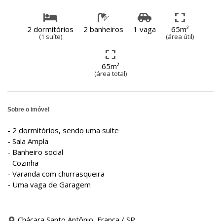
2 dormitórios
2 banheiros
1 vaga
65m²
(1 suíte)
(área útil)
65m²
(área total)
Sobre o imóvel
- 2 dormitórios, sendo uma suíte
- Sala Ampla
- Banheiro social
- Cozinha
- Varanda com churrasqueira
- Uma vaga de Garagem
Chácara Santo Antônio, Franca / SP