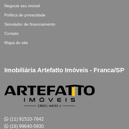
Negocie seu imóvel
Política de privacidade
Simulador de financiamento
Contato
Mapa do site
Imobiliária Artefatto Imóveis - Franca/SP
(11) 91510-7642
(16) 99640-5930