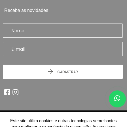
Receba as novidades
CADASTRAR
Este site utiliza cookies e outras tecnologias semelhantes
© 2026 - Imobiliária Artefatto Imóveis - Franca/SP -
51.614.978/0001-84
para melhorar a experiência de navegação. Ao continuar
-
Todos os Direitos Reservados.