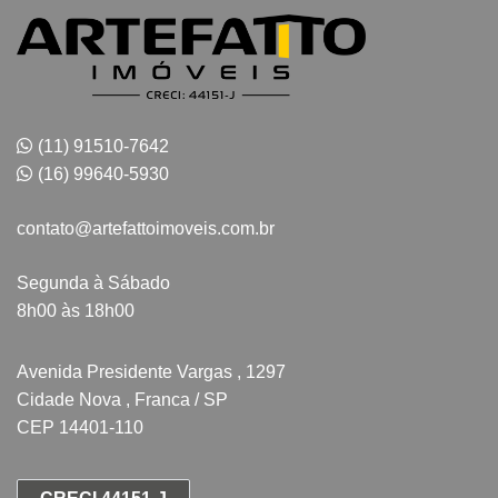
(11) 91510-7642
(16) 99640-5930
contato@artefattoimoveis.com.br
Segunda à Sábado
8h00 às 18h00
Avenida Presidente Vargas , 1297
Cidade Nova , Franca / SP
CEP 14401-110