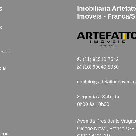
s
Imobiliária Artefat
Imóveis - Franca/
to
rcial
(11) 91510-7642
(16) 99640-5930
ial
contato@artefattoimoveis.
Segunda à Sábado
8h00 às 18h00
Avenida Presidente Vargas
Cidade Nova , Franca / SP
rcial