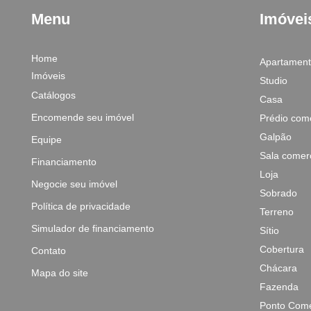
Menu
Imóvei
Home
Apartamen
Imóveis
Studio
Catálogos
Casa
Encomende seu imóvel
Prédio come
Galpão
Equipe
Sala comerc
Financiamento
Loja
Negocie seu imóvel
Sobrado
Política de privacidade
Terreno
Simulador de financiamento
Sítio
Cobertura
Contato
Chácara
Mapa do site
Fazenda
Ponto Come