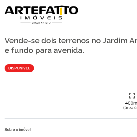
Home
/
Imóveis à venda
/
Terreno
/
Vende-se dois terrenos no Jardi
Fotos
Vende-se dois terrenos no Jardim Ar
e fundo para avenida.
DISPONÍVEL
400m
(área út
Sobre o imóvel