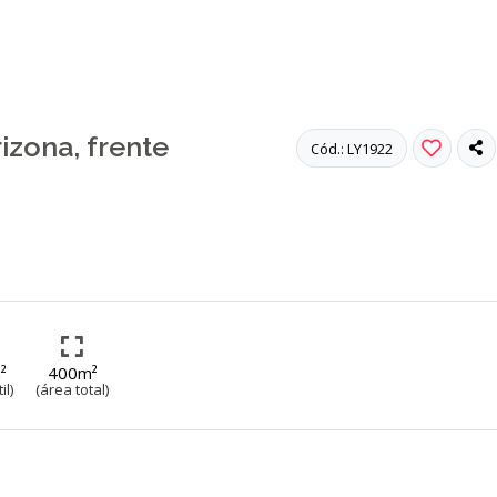
m Arizona, frente e fundo para avenida. - Cód. LY1922
izona, frente
Cód.: LY1922
²
400m²
il)
(área total)