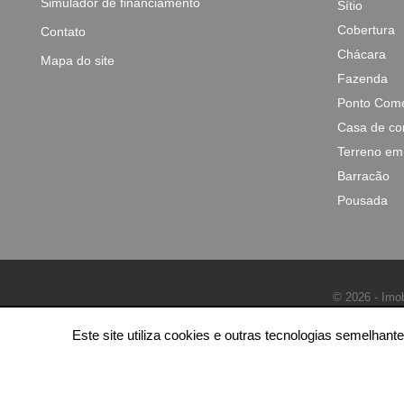
Simulador de financiamento
Sítio
Cobertura
Contato
Chácara
Mapa do site
Fazenda
Ponto Come
Casa de co
Terreno em
Barracão
Pousada
© 2026 - Imob
Este site utiliza cookies e outras tecnologias semelha