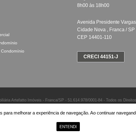
8h00 às 18h00
Avenida Presidente Vargas
Cidade Nova , Franca / SP
rcial
CEP 14401-110
ndomínio
 Condomínio
CRECI 44151-J
iliária Artefatto Imóveis - Franca/SP -
51.614.978/0001-84 -
Todos os Direito
ntes para melhorar a experiência de navegação. Ao continuar naveg
ENTENDI