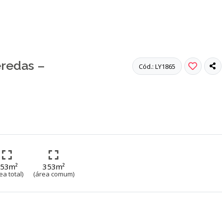
s de Franca
/
Vende-se terreno no Condomínio Veredas – Franca/SP 
redas –
Cód.: LY1865
353m²
353m²
ea total)
(área comum)