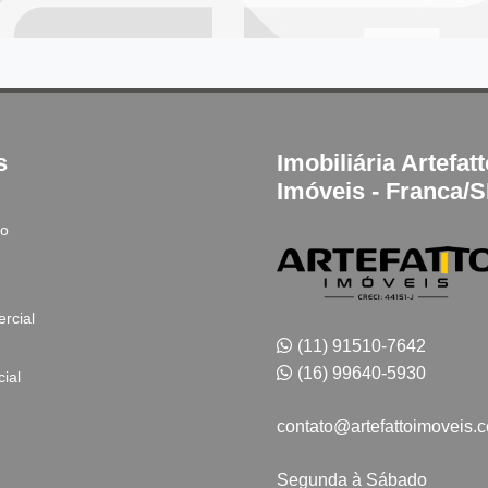
s
Imobiliária Artefat
Imóveis - Franca/
to
rcial
(11) 91510-7642
(16) 99640-5930
ial
contato@artefattoimoveis.
Segunda à Sábado