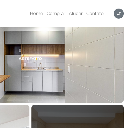
ód. HM4324
Home
Comprar
Alugar
Contato