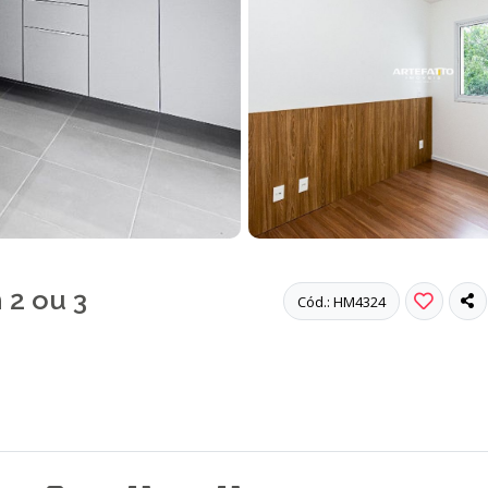
2 ou 3
Cód.: HM4324