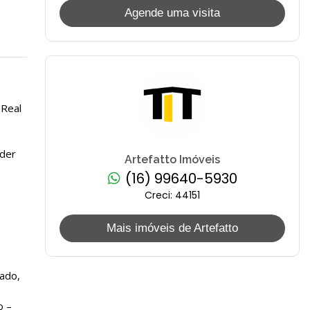
Agende uma visita
 Real
nder
Artefatto Imóveis
(16) 99640-5930
Creci: 44151
Mais imóveis de Artefatto
nado,
o –