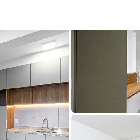
o apartamento com 84m², com 2 ou 3 dormitórios e até 2 vagas - C