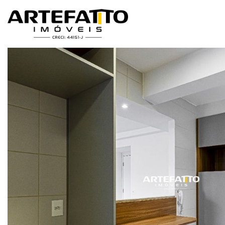
Home
/
Imóveis à venda
/
Apartamento
/
São Paulo
/
Vila Emir
/
Vend