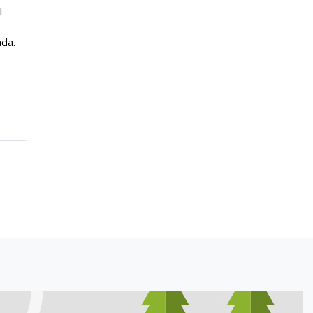
l
ada.