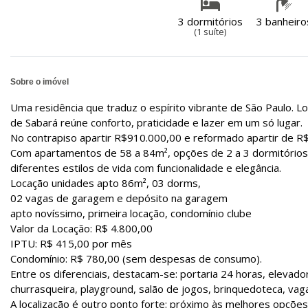
3 dormitórios
3 banheiro
(1 suíte)
Sobre o imóvel
Uma residência que traduz o espírito vibrante de São Paulo. L
de Sabará reúne conforto, praticidade e lazer em um só lugar.
No contrapiso apartir R$910.000,00 e reformado apartir de R$
Com apartamentos de 58 a 84m², opções de 2 a 3 dormitórios 
diferentes estilos de vida com funcionalidade e elegância.
Locação unidades apto 86m², 03 dorms,
02 vagas de garagem e depósito na garagem
apto novíssimo, primeira locação, condomínio clube
Valor da Locação: R$ 4.800,00
IPTU: R$ 415,00 por mês
Condomínio: R$ 780,00 (sem despesas de consumo).
Entre os diferenciais, destacam-se: portaria 24 horas, elevado
churrasqueira, playground, salão de jogos, brinquedoteca, va
A localização é outro ponto forte: próximo às melhores opções 