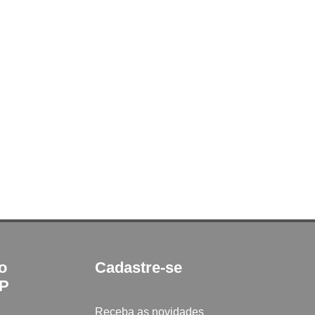
to
Cadastre-se
SP
Receba as novidades