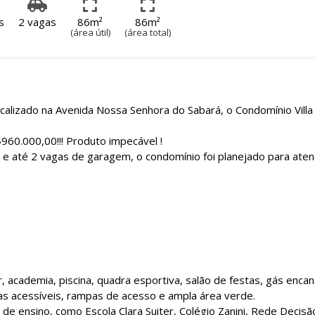
s
2 vagas
86m²
86m²
(área útil)
(área total)
ocalizado na Avenida Nossa Senhora do Sabará, o Condomínio Villa
960.000,00!!! Produto impecável !
e até 2 vagas de garagem, o condomínio foi planejado para ate
r, academia, piscina, quadra esportiva, salão de festas, gás enca
gas acessíveis, rampas de acesso e ampla área verde.
de ensino, como Escola Clara Suiter, Colégio Zanini, Rede Decisã