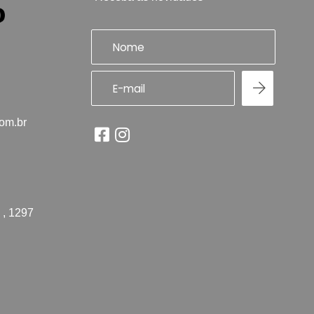
com.br
 , 1297