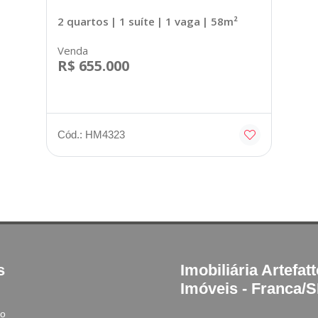
2 quartos
| 1 suíte
| 1 vaga
| 58m²
Venda
R$ 655.000
Cód.: HM4323
s
Imobiliária Artefat
Imóveis - Franca/
to