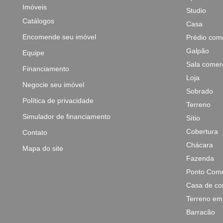
Imóveis
Studio
Catálogos
Casa
Encomende seu imóvel
Prédio come
Galpão
Equipe
Sala comerc
Financiamento
Loja
Negocie seu imóvel
Sobrado
Política de privacidade
Terreno
Simulador de financiamento
Sítio
Cobertura
Contato
Chácara
Mapa do site
Fazenda
Ponto Come
Casa de co
Terreno em
Barracão