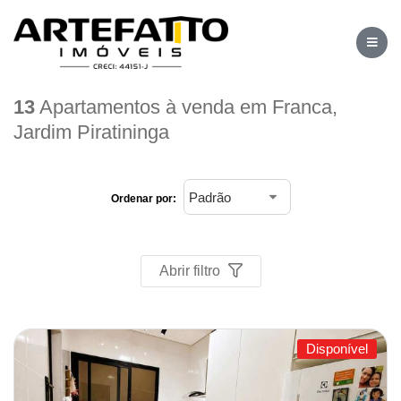
Home
/
Imóveis à venda
/
Apartamento
/
Franca
/
Jardim Piratininga
13
Apartamentos à venda em Franca,
Jardim Piratininga
Ordenar por:
Abrir filtro
Disponível