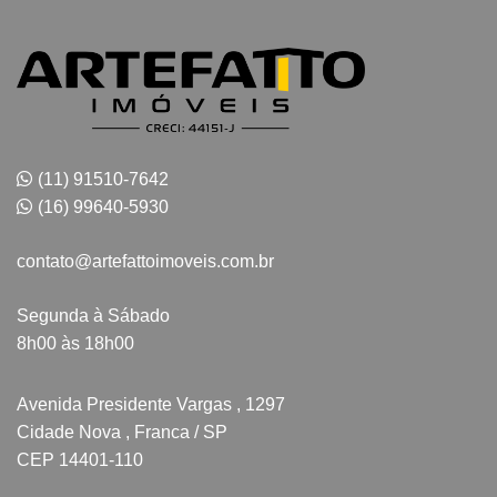
(11) 91510-7642
(16) 99640-5930
contato@artefattoimoveis.com.br
Segunda à Sábado
8h00 às 18h00
Avenida Presidente Vargas , 1297
Cidade Nova , Franca / SP
CEP 14401-110