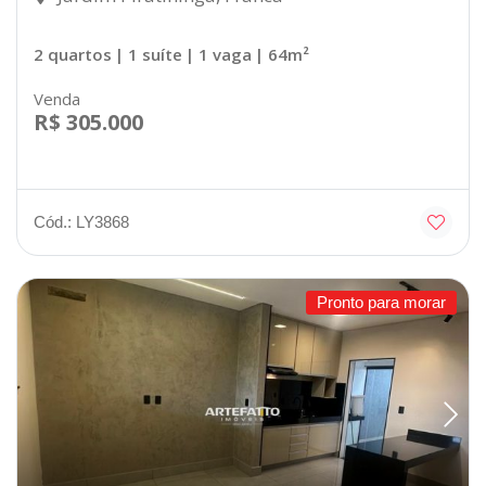
2 quartos
| 1 suíte
| 1 vaga
| 64m²
Venda
R$ 305.000
Cód.: LY3868
Pronto para morar