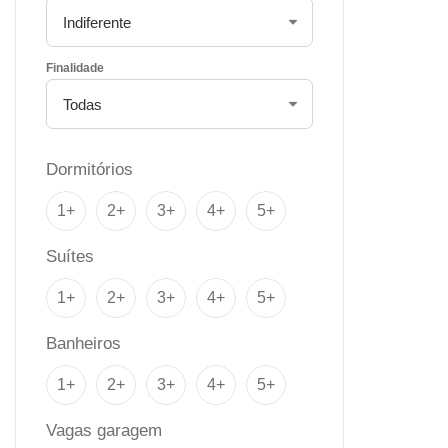
Finalidade
Dormitórios
1+
2+
3+
4+
5+
Suítes
1+
2+
3+
4+
5+
Banheiros
1+
2+
3+
4+
5+
Vagas garagem