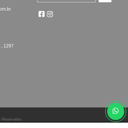
com.br
 , 1297
s Reservados.