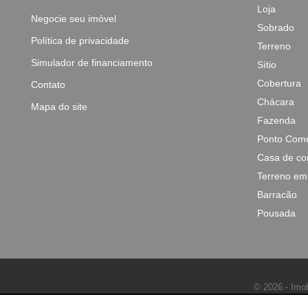
Loja
Negocie seu imóvel
Sobrado
Política de privacidade
Terreno
Simulador de financiamento
Sítio
Cobertura
Contato
Chácara
Mapa do site
Fazenda
Ponto Come
Casa de co
Terreno em
Barracão
Pousada
© 2026 - Imob