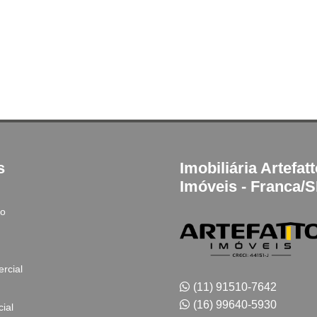
s
Imobiliária Artefat
Imóveis - Franca/
to
rcial
(11) 91510-7642
(16) 99640-5930
ial