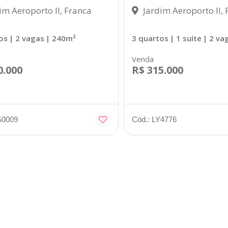
im Aeroporto II, Franca
Jardim Aeroporto II, 
os
| 2 vagas
| 240m²
3 quartos
| 1 suíte
| 2 va
Venda
0.000
R$ 315.000
S0009
Cód.: LY4776