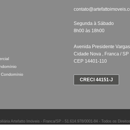
contato@artefattoimoveis.
Segunda à Sábado
8h00 às 18h00
Avenida Presidente Vargas
Cidade Nova , Franca / SP
rcial
CEP 14401-110
ndomínio
 Condomínio
CRECI 44151-J
iliária Artefatto Imóveis - Franca/SP -
51.614.978/0001-84 -
Todos os Direito