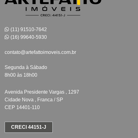
(11) 91510-7642
(16) 99640-5930
contato@artefattoimoveis.com.br
Segunda à Sábado
8h00 às 18h00
Avenida Presidente Vargas , 1297
Cidade Nova , Franca / SP
CEP 14401-110
CRECI 44151-J