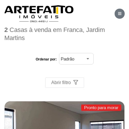
Home
/
Imóveis à venda
/
Casa
/
Franca
/
Jardim Martins
2
Casas à venda em Franca, Jardim
Martins
Ordenar por:
Abrir filtro
Pronto para morar