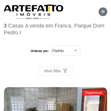
Home
/
Imóveis à venda
/
Casa
/
Franca
/
Parque Dom Pedro I
3
Casas à venda em Franca, Parque Dom
Pedro I
Ordenar por:
Abrir filtro
Disponível