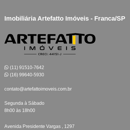
Imobiliária Artefatto Imóveis - Franca/SP
(11) 91510-7642
(16) 99640-5930
contato@artefattoimoveis.com.br
Segunda à Sábado
8h00 às 18h00
Avenida Presidente Vargas , 1297