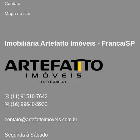
Contato
Mapa do site
Imobiliária Artefatto Imóveis - Franca/SP
(11) 91510-7642
(16) 99640-5930
contato@artefattoimoveis.com.br
Segunda à Sábado