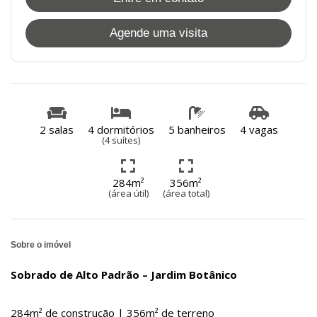
Agende uma visita
2 salas
4 dormitórios
5 banheiros
4 vagas
(4 suítes)
284m²
356m²
(área útil)
(área total)
Sobre o imóvel
Sobrado de Alto Padrão – Jardim Botânico
284m² de construção | 356m² de terreno