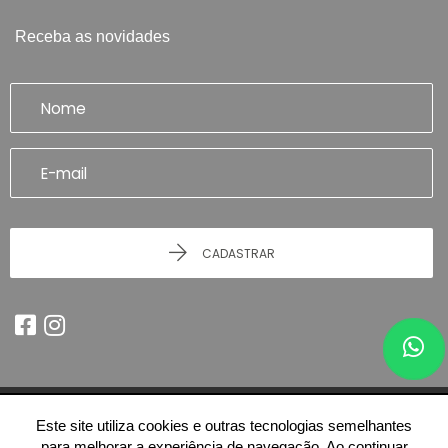
Receba as novidades
CADASTRAR
Este site utiliza cookies e outras tecnologias semelhantes
© 2026 - Imobiliária Artefatto Imóveis - Franca/SP -
51.614.978/0001-84
para melhorar a experiência de navegação. Ao continuar
-
Todos os Direitos Reservados.