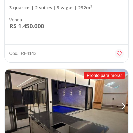
3 quartos
| 2 suítes
| 3 vagas
| 232m²
Venda
R$ 1.450.000
Cód.: RF4142
Pronto para morar