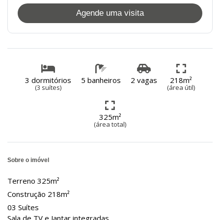
Agende uma visita
3 dormitórios
5 banheiros
2 vagas
218m²
(3 suítes)
(área útil)
325m²
(área total)
Sobre o imóvel
Terreno 325m²
Construção 218m²
03 Suítes
Sala de TV e Jantar integradas