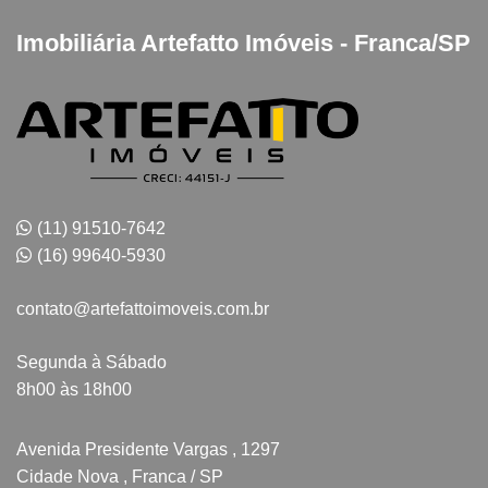
Imobiliária Artefatto Imóveis - Franca/SP
(11) 91510-7642
(16) 99640-5930
contato@artefattoimoveis.com.br
Segunda à Sábado
8h00 às 18h00
Avenida Presidente Vargas , 1297
Cidade Nova , Franca / SP